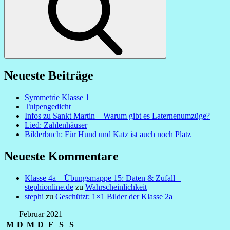
Neueste Beiträge
Symmetrie Klasse 1
Tulpengedicht
Infos zu Sankt Martin – Warum gibt es Laternenumzüge?
Lied: Zahlenhäuser
Bilderbuch: Für Hund und Katz ist auch noch Platz
Neueste Kommentare
Klasse 4a – Übungsmappe 15: Daten & Zufall –
stephionline.de
zu
Wahrscheinlichkeit
stephi
zu
Geschützt: 1×1 Bilder der Klasse 2a
Februar 2021
M
D
M
D
F
S
S