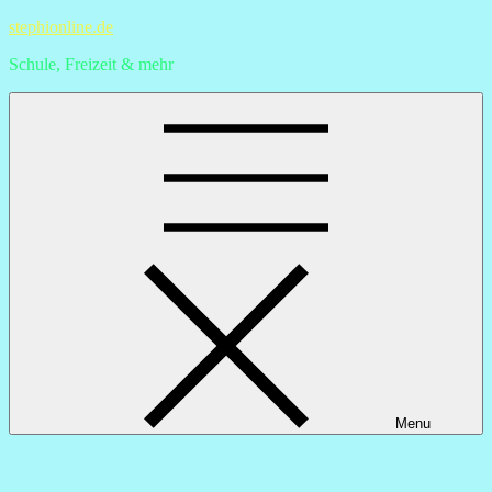
Skip
stephionline.de
to
Schule, Freizeit & mehr
content
Menu