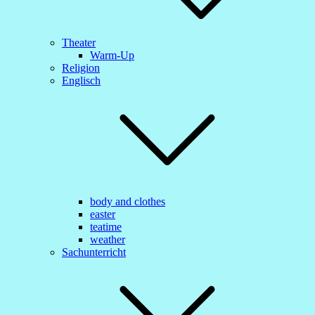
Theater
Warm-Up
Religion
Englisch
body and clothes
easter
teatime
weather
Sachunterricht