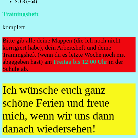
S. 63 (+64)
Trainingsheft
komplett
Bitte gib alle deine Mappen (die ich noch nicht
korrigiert habe), dein Arbeitsheft und deine
Trainingsheft (wenn du es letzte Woche noch mit
abgegeben hast) am
Freitag bis 12:00 Uhr
in der
Schule ab.
Ich wünsche euch ganz
schöne Ferien und freue
mich, wenn wir uns dann
danach wiedersehen!