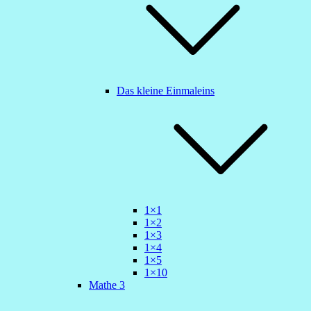
Das kleine Einmaleins
1×1
1×2
1×3
1×4
1×5
1×10
Mathe 3