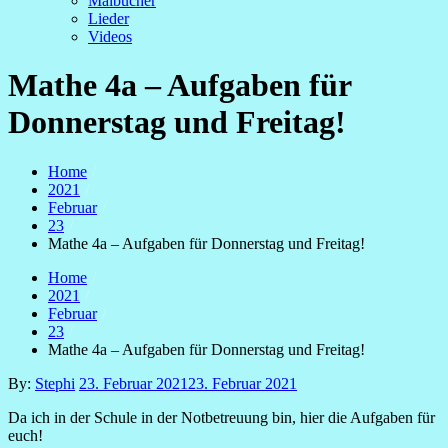
Malbücher
Lieder
Videos
Mathe 4a – Aufgaben für
Donnerstag und Freitag!
Home
2021
Februar
23
Mathe 4a – Aufgaben für Donnerstag und Freitag!
Home
2021
Februar
23
Mathe 4a – Aufgaben für Donnerstag und Freitag!
Posted
By:
Stephi
23. Februar 2021
23. Februar 2021
on
Da ich in der Schule in der Notbetreuung bin, hier die Aufgaben für
euch!