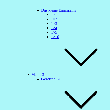
Das kleine Einmaleins
1×1
1×2
1×3
1×4
1×5
1×10
Mathe 3
Gewicht 3/4