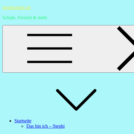
Skip
stephionline.de
to
Schule, Freizeit & mehr
content
Startseite
Das bin ich – Stephi