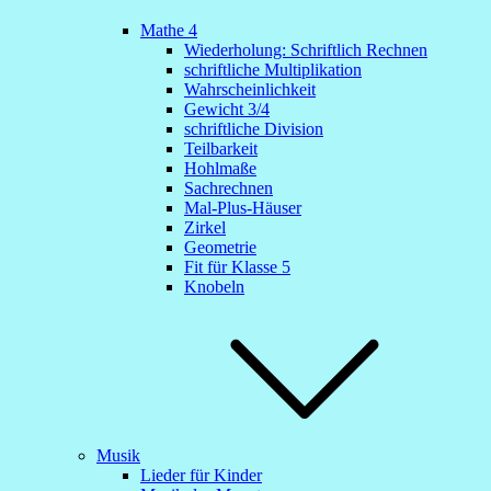
Mathe 4
Wiederholung: Schriftlich Rechnen
schriftliche Multiplikation
Wahrscheinlichkeit
Gewicht 3/4
schriftliche Division
Teilbarkeit
Hohlmaße
Sachrechnen
Mal-Plus-Häuser
Zirkel
Geometrie
Fit für Klasse 5
Knobeln
Musik
Lieder für Kinder