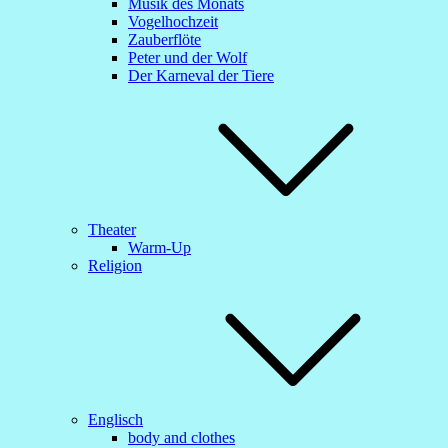
Musik des Monats
Vogelhochzeit
Zauberflöte
Peter und der Wolf
Der Karneval der Tiere
Theater
Warm-Up
Religion
Englisch
body and clothes