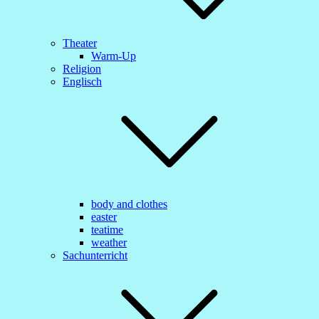
Theater
Warm-Up
Religion
Englisch
body and clothes
easter
teatime
weather
Sachunterricht