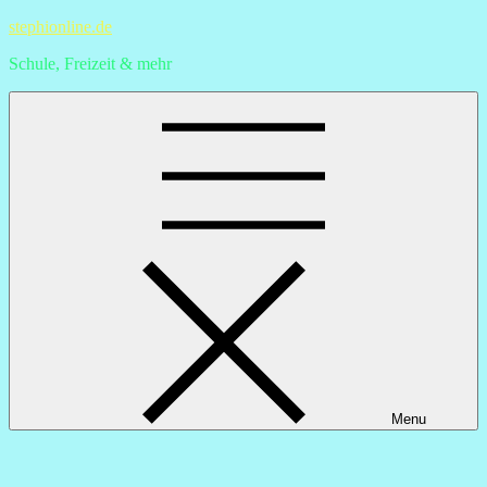
Skip
stephionline.de
to
Schule, Freizeit & mehr
content
Menu