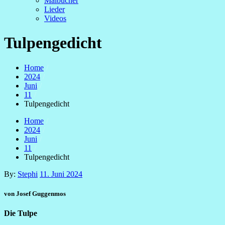
Malbücher
Lieder
Videos
Tulpengedicht
Home
2024
Juni
11
Tulpengedicht
Home
2024
Juni
11
Tulpengedicht
Posted
By:
Stephi
11. Juni 2024
on
von Josef Guggenmos
Die Tulpe