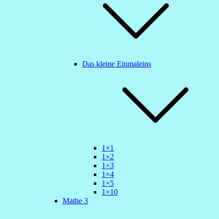
Das kleine Einmaleins
1×1
1×2
1×3
1×4
1×5
1×10
Mathe 3