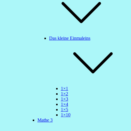
Das kleine Einmaleins
1×1
1×2
1×3
1×4
1×5
1×10
Mathe 3