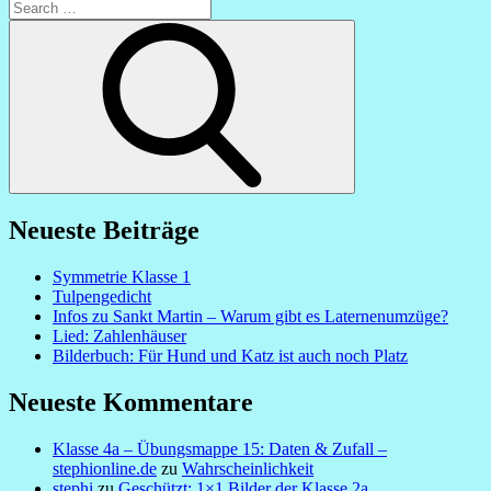
Search
for:
Search
Neueste Beiträge
Symmetrie Klasse 1
Tulpengedicht
Infos zu Sankt Martin – Warum gibt es Laternenumzüge?
Lied: Zahlenhäuser
Bilderbuch: Für Hund und Katz ist auch noch Platz
Neueste Kommentare
Klasse 4a – Übungsmappe 15: Daten & Zufall –
stephionline.de
zu
Wahrscheinlichkeit
stephi
zu
Geschützt: 1×1 Bilder der Klasse 2a