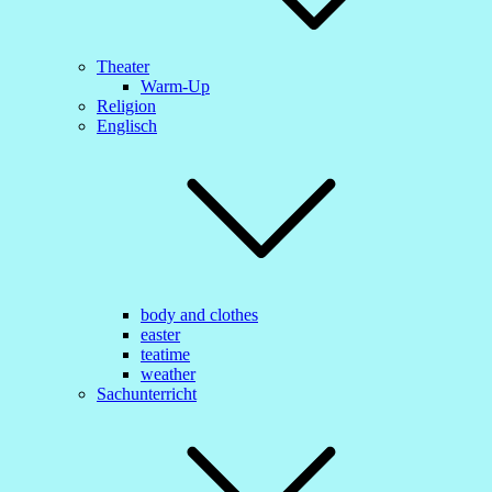
Theater
Warm-Up
Religion
Englisch
body and clothes
easter
teatime
weather
Sachunterricht