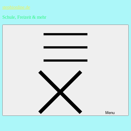
Skip
stephionline.de
to
Schule, Freizeit & mehr
content
Menu