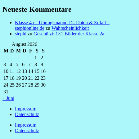
Neueste Kommentare
Klasse 4a – Übungsmappe 15: Daten & Zufall –
stephionline.de
zu
Wahrscheinlichkeit
stephi
zu
Geschützt: 1×1 Bilder der Klasse 2a
August 2026
M
D
M
D
F
S
S
1
2
3
4
5
6
7
8
9
10
11
12
13
14
15
16
17
18
19
20
21
22
23
24
25
26
27
28
29
30
31
« Juni
Impressum
Datenschutz
Impressum
Datenschutz