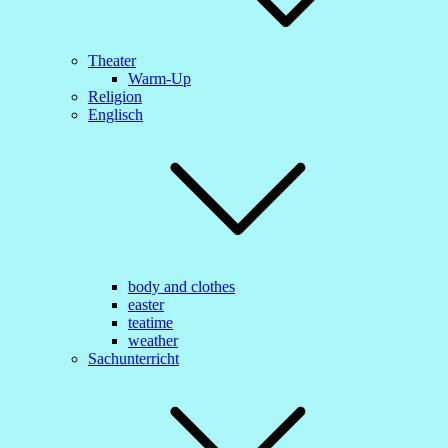
Theater
Warm-Up
Religion
Englisch
body and clothes
easter
teatime
weather
Sachunterricht