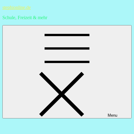
Skip
stephionline.de
to
Schule, Freizeit & mehr
content
Menu