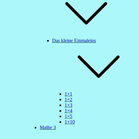
Das kleine Einmaleins
1×1
1×2
1×3
1×4
1×5
1×10
Mathe 3