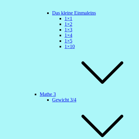
Das kleine Einmaleins
1×1
1×2
1×3
1×4
1×5
1×10
Mathe 3
Gewicht 3/4