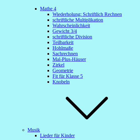
Mathe 4
Wiederholung: Schriftlich Rechnen
schriftliche Multiplikation
Wahrscheinlichkeit
Gewicht 3/4
schriftliche Division
Teilbarkeit
Hohlmaße
Sachrechnen
Mal-Plus-Häuser
Zirkel
Geometrie
Fit für Klasse 5
Knobeln
Musik
Lieder für Kinder