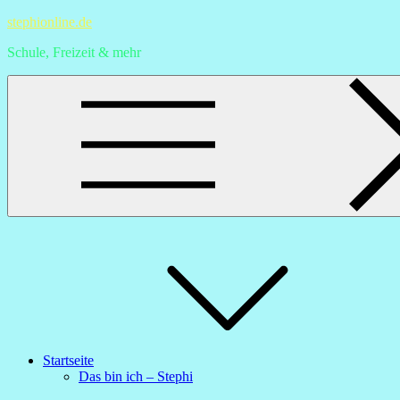
Skip
stephionline.de
to
Schule, Freizeit & mehr
content
Startseite
Das bin ich – Stephi