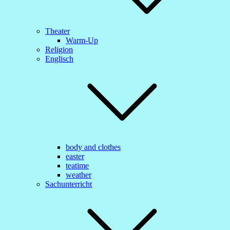
Theater
Warm-Up
Religion
Englisch
body and clothes
easter
teatime
weather
Sachunterricht