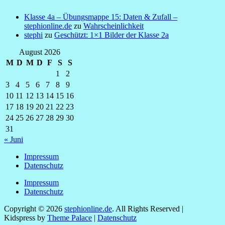
Klasse 4a – Übungsmappe 15: Daten & Zufall –
stephionline.de
zu
Wahrscheinlichkeit
stephi
zu
Geschützt: 1×1 Bilder der Klasse 2a
August 2026
M
D
M
D
F
S
S
1
2
3
4
5
6
7
8
9
10
11
12
13
14
15
16
17
18
19
20
21
22
23
24
25
26
27
28
29
30
31
« Juni
Impressum
Datenschutz
Impressum
Datenschutz
Copyright © 2026
stephionline.de
. All Rights Reserved |
Kidspress by
Theme Palace
|
Datenschutz