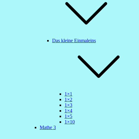
Das kleine Einmaleins
1×1
1×2
1×3
1×4
1×5
1×10
Mathe 3