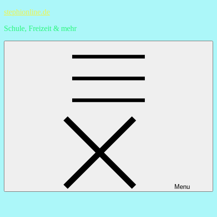
Skip
stephionline.de
to
Schule, Freizeit & mehr
content
Menu