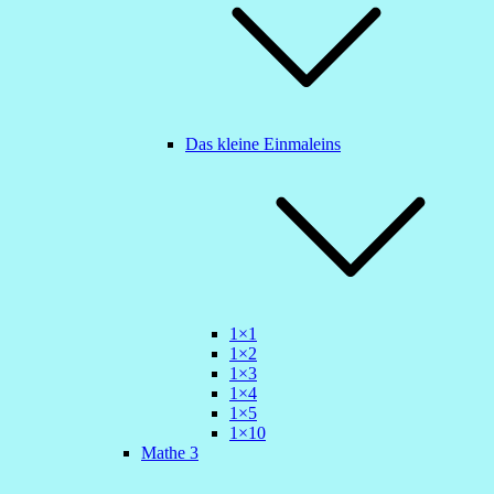
Das kleine Einmaleins
1×1
1×2
1×3
1×4
1×5
1×10
Mathe 3