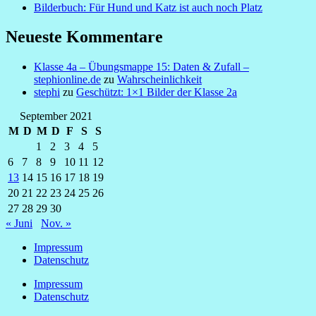
Bilderbuch: Für Hund und Katz ist auch noch Platz
Neueste Kommentare
Klasse 4a – Übungsmappe 15: Daten & Zufall –
stephionline.de
zu
Wahrscheinlichkeit
stephi
zu
Geschützt: 1×1 Bilder der Klasse 2a
September 2021
M
D
M
D
F
S
S
1
2
3
4
5
6
7
8
9
10
11
12
13
14
15
16
17
18
19
20
21
22
23
24
25
26
27
28
29
30
« Juni
Nov. »
Impressum
Datenschutz
Impressum
Datenschutz