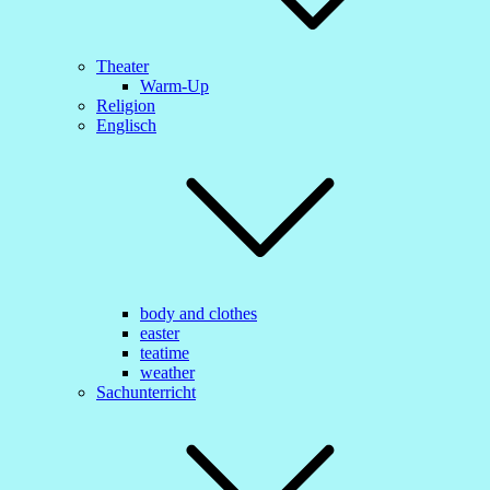
Theater
Warm-Up
Religion
Englisch
body and clothes
easter
teatime
weather
Sachunterricht