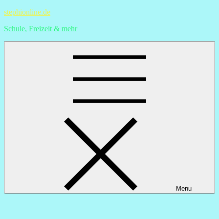
Skip
stephionline.de
to
Schule, Freizeit & mehr
content
Menu