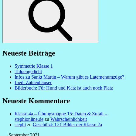
Neueste Beiträge
Symmetrie Klasse 1
Tulpengedicht
Infos zu Sankt Martin – Warum gibt es Laternenumzüge?
Lied: Zahlenhäuser
Bilderbuch: Für Hund und Katz ist auch noch Platz
Neueste Kommentare
Klasse 4a – Übungsmappe 15: Daten & Zufall –
stephionline.de
zu
Wahrscheinlichkeit
stephi
zu
Geschützt: 1×1 Bilder der Klasse 2a
September 2021