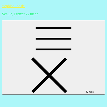
Skip
stephionline.de
to
Schule, Freizeit & mehr
content
Menu