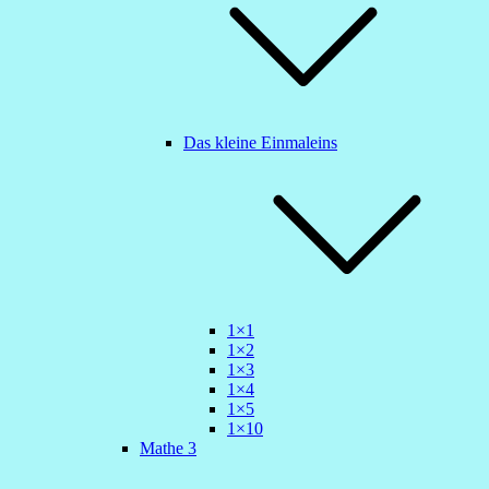
Das kleine Einmaleins
1×1
1×2
1×3
1×4
1×5
1×10
Mathe 3