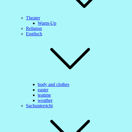
Theater
Warm-Up
Religion
Englisch
body and clothes
easter
teatime
weather
Sachunterricht