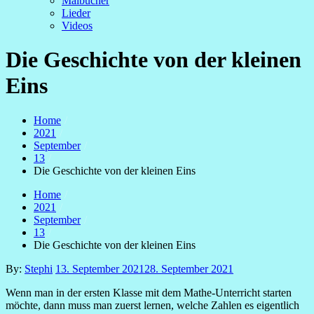
Malbücher
Lieder
Videos
Die Geschichte von der kleinen
Eins
Home
2021
September
13
Die Geschichte von der kleinen Eins
Home
2021
September
13
Die Geschichte von der kleinen Eins
Posted
By:
Stephi
13. September 2021
28. September 2021
on
Wenn man in der ersten Klasse mit dem Mathe-Unterricht starten
möchte, dann muss man zuerst lernen, welche Zahlen es eigentlich