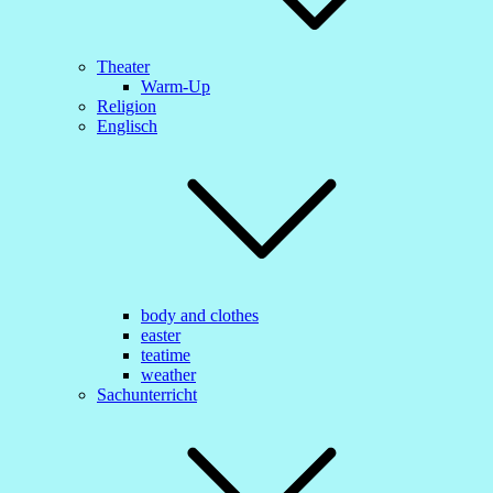
Theater
Warm-Up
Religion
Englisch
body and clothes
easter
teatime
weather
Sachunterricht