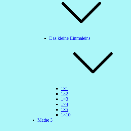
Das kleine Einmaleins
1×1
1×2
1×3
1×4
1×5
1×10
Mathe 3