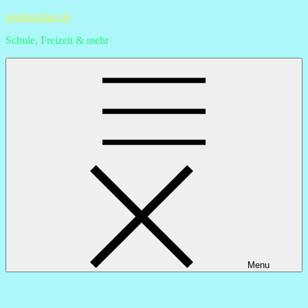
Skip
stephionline.de
to
Schule, Freizeit & mehr
content
Menu