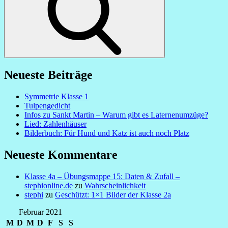
Neueste Beiträge
Symmetrie Klasse 1
Tulpengedicht
Infos zu Sankt Martin – Warum gibt es Laternenumzüge?
Lied: Zahlenhäuser
Bilderbuch: Für Hund und Katz ist auch noch Platz
Neueste Kommentare
Klasse 4a – Übungsmappe 15: Daten & Zufall –
stephionline.de
zu
Wahrscheinlichkeit
stephi
zu
Geschützt: 1×1 Bilder der Klasse 2a
Februar 2021
M
D
M
D
F
S
S