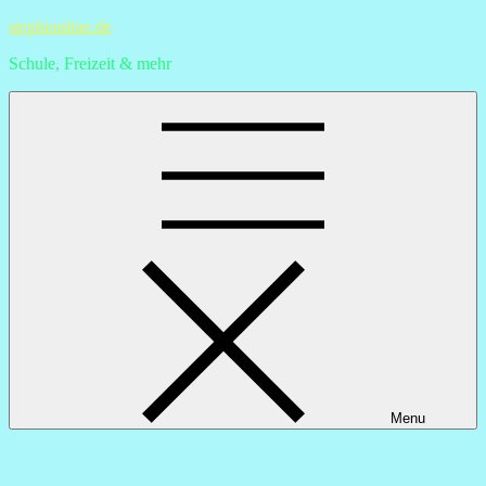
Skip
stephionline.de
to
Schule, Freizeit & mehr
content
Menu