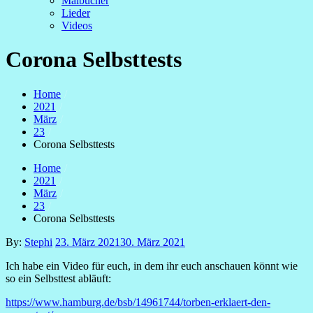
Malbücher
Lieder
Videos
Corona Selbsttests
Home
2021
März
23
Corona Selbsttests
Home
2021
März
23
Corona Selbsttests
Posted
By:
Stephi
23. März 2021
30. März 2021
on
Ich habe ein Video für euch, in dem ihr euch anschauen könnt wie
so ein Selbsttest abläuft:
https://www.hamburg.de/bsb/14961744/torben-erklaert-den-