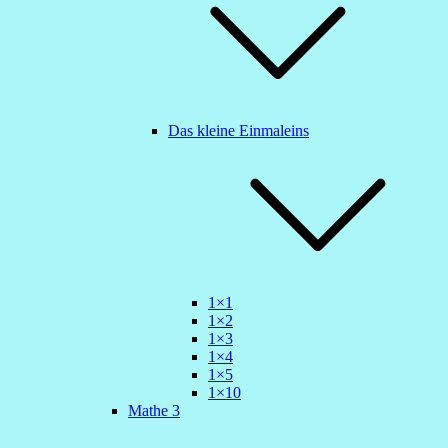
Das kleine Einmaleins
1×1
1×2
1×3
1×4
1×5
1×10
Mathe 3