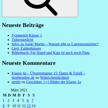
Neueste Beiträge
Symmetrie Klasse 1
Tulpengedicht
Infos zu Sankt Martin – Warum gibt es Laternenumzüge?
Lied: Zahlenhäuser
Bilderbuch: Für Hund und Katz ist auch noch Platz
Neueste Kommentare
Klasse 4a – Übungsmappe 15: Daten & Zufall –
stephionline.de
zu
Wahrscheinlichkeit
stephi
zu
Geschützt: 1×1 Bilder der Klasse 2a
März 2021
M
D
M
D
F
S
S
1
2
3
4
5
6
7
8
9
10
11
12
13
14