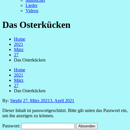
Malbücher
Lieder
Videos
Das Osterkücken
Home
2021
März
27
Das Osterkücken
Home
2021
März
27
Das Osterkücken
Posted
By:
Stephi
27. März 2021
3. April 2021
on
Dieser Inhalt ist passwortgeschützt. Bitte gib unten das Passwort ein,
um ihn anzeigen zu können.
Passwort: