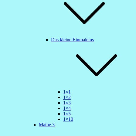
Das kleine Einmaleins
1×1
1×2
1×3
1×4
1×5
1×10
Mathe 3