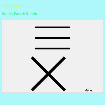
Skip
stephionline.de
to
Schule, Freizeit & mehr
content
Menu