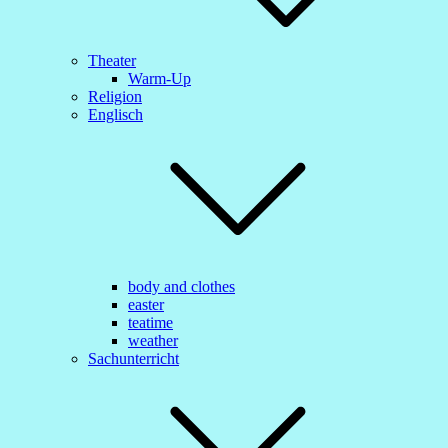
Theater
Warm-Up
Religion
Englisch
body and clothes
easter
teatime
weather
Sachunterricht