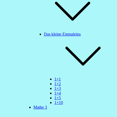
Das kleine Einmaleins
1×1
1×2
1×3
1×4
1×5
1×10
Mathe 3