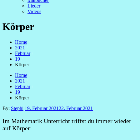
Malbücher
Lieder
Videos
Körper
Home
2021
Februar
19
Körper
Home
2021
Februar
19
Körper
Posted
By:
Stephi
19. Februar 2021
22. Februar 2021
on
Im Mathematik Unterricht triffst du immer wieder
auf Körper: