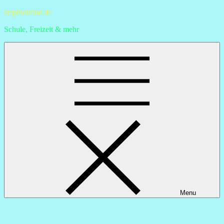
Skip
stephionline.de
to
Schule, Freizeit & mehr
content
Menu