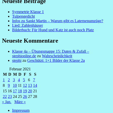
Neueste Beiträge
Symmetrie Klasse 1
Tulpengedicht
Infos zu Sankt Martin – Warum gibt es Laternenumzüge?
Lied: Zahlenhäuser
Bilderbuch: Für Hund und Katz ist auch noch Platz
Neueste Kommentare
Klasse 4a – Übungsmappe 15: Daten & Zufall –
stephionline.de
zu
Wahrscheinlichkeit
stephi
zu
Geschützt: 1×1 Bilder der Klasse 2a
Februar 2021
M
D
M
D
F
S
S
1
2
3
4
5
6
7
8
9
10
11
12
13
14
15
16
17
18
19
20
21
22
23
24
25
26
27
28
« Jan.
März »
Impressum