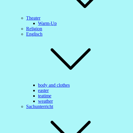
Theater
Warm-Up
Religion
Englisch
body and clothes
easter
teatime
weather
Sachunterricht