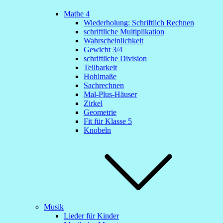
Mathe 4
Wiederholung: Schriftlich Rechnen
schriftliche Multiplikation
Wahrscheinlichkeit
Gewicht 3/4
schriftliche Division
Teilbarkeit
Hohlmaße
Sachrechnen
Mal-Plus-Häuser
Zirkel
Geometrie
Fit für Klasse 5
Knobeln
Musik
Lieder für Kinder