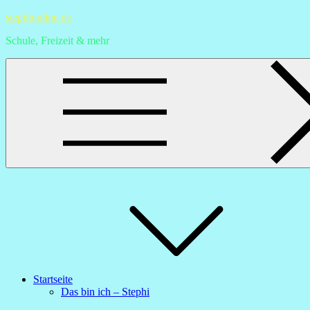
Skip
stephionline.de
to
Schule, Freizeit & mehr
content
Startseite
Das bin ich – Stephi