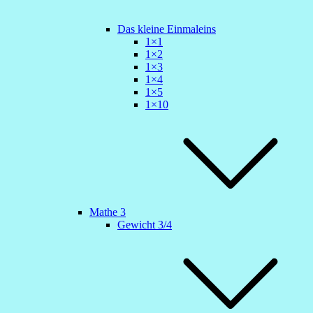
Das kleine Einmaleins
1×1
1×2
1×3
1×4
1×5
1×10
Mathe 3
Gewicht 3/4