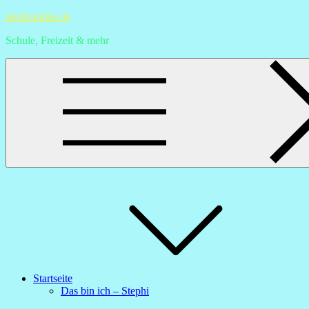
Skip
stephionline.de
to
Schule, Freizeit & mehr
content
Startseite
Das bin ich – Stephi