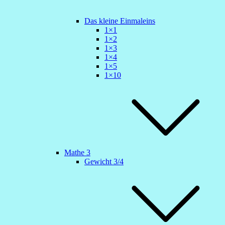
Das kleine Einmaleins
1×1
1×2
1×3
1×4
1×5
1×10
Mathe 3
Gewicht 3/4