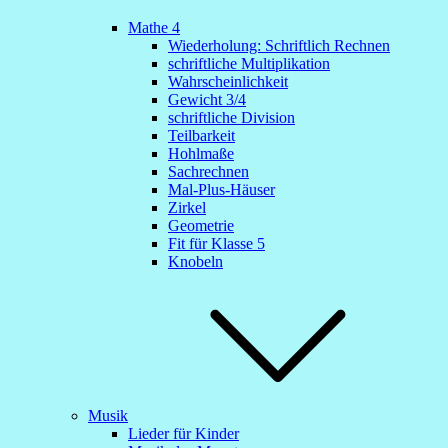
Mathe 4
Wiederholung: Schriftlich Rechnen
schriftliche Multiplikation
Wahrscheinlichkeit
Gewicht 3/4
schriftliche Division
Teilbarkeit
Hohlmaße
Sachrechnen
Mal-Plus-Häuser
Zirkel
Geometrie
Fit für Klasse 5
Knobeln
Musik
Lieder für Kinder