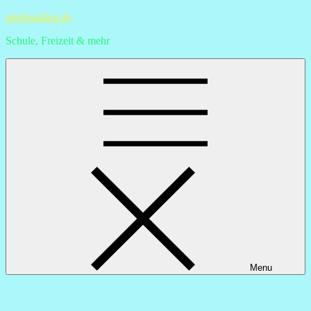
Skip
stephionline.de
to
Schule, Freizeit & mehr
content
Menu