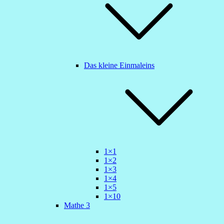
Das kleine Einmaleins
1×1
1×2
1×3
1×4
1×5
1×10
Mathe 3