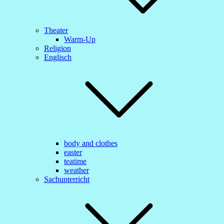
Theater
Warm-Up
Religion
Englisch
body and clothes
easter
teatime
weather
Sachunterricht