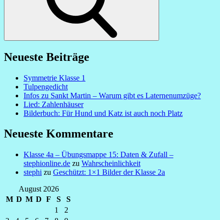
Neueste Beiträge
Symmetrie Klasse 1
Tulpengedicht
Infos zu Sankt Martin – Warum gibt es Laternenumzüge?
Lied: Zahlenhäuser
Bilderbuch: Für Hund und Katz ist auch noch Platz
Neueste Kommentare
Klasse 4a – Übungsmappe 15: Daten & Zufall –
stephionline.de
zu
Wahrscheinlichkeit
stephi
zu
Geschützt: 1×1 Bilder der Klasse 2a
August 2026
M
D
M
D
F
S
S
1
2