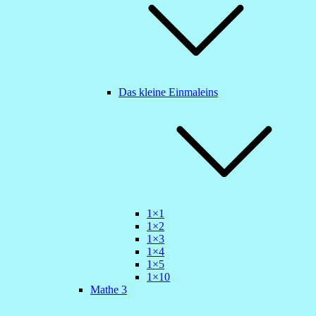
Das kleine Einmaleins
1×1
1×2
1×3
1×4
1×5
1×10
Mathe 3