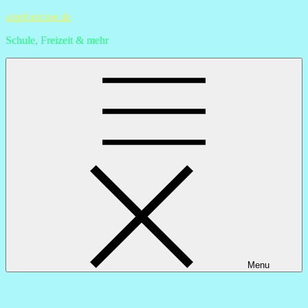
Skip
stephionline.de
to
Schule, Freizeit & mehr
content
Menu