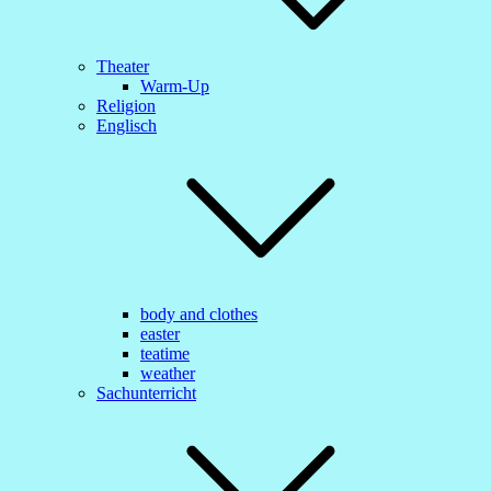
Theater
Warm-Up
Religion
Englisch
body and clothes
easter
teatime
weather
Sachunterricht