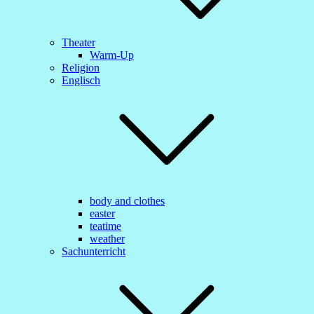
Theater
Warm-Up
Religion
Englisch
body and clothes
easter
teatime
weather
Sachunterricht