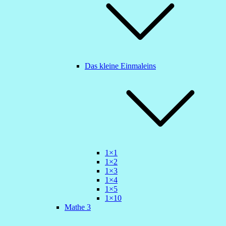
Das kleine Einmaleins
1×1
1×2
1×3
1×4
1×5
1×10
Mathe 3