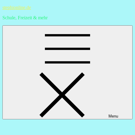
Skip
stephionline.de
to
Schule, Freizeit & mehr
content
Menu