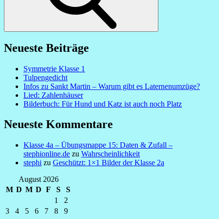
Neueste Beiträge
Symmetrie Klasse 1
Tulpengedicht
Infos zu Sankt Martin – Warum gibt es Laternenumzüge?
Lied: Zahlenhäuser
Bilderbuch: Für Hund und Katz ist auch noch Platz
Neueste Kommentare
Klasse 4a – Übungsmappe 15: Daten & Zufall –
stephionline.de
zu
Wahrscheinlichkeit
stephi
zu
Geschützt: 1×1 Bilder der Klasse 2a
August 2026
M
D
M
D
F
S
S
1
2
3
4
5
6
7
8
9