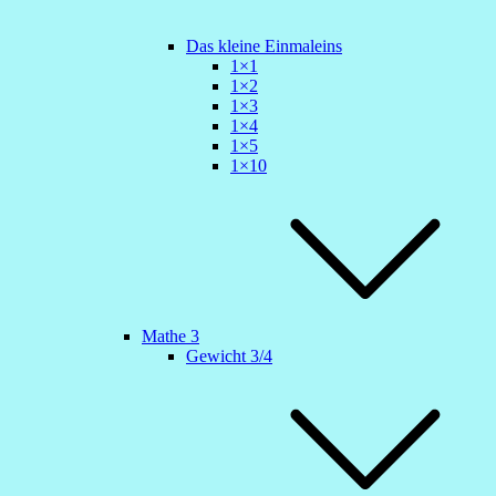
Das kleine Einmaleins
1×1
1×2
1×3
1×4
1×5
1×10
Mathe 3
Gewicht 3/4