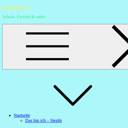
Skip
stephionline.de
to
Schule, Freizeit & mehr
content
Startseite
Das bin ich – Stephi