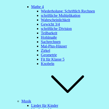
Mathe 4
Wiederholung: Schriftlich Rechnen
schriftliche Multiplikation
Wahrscheinlichkeit
Gewicht 3/4
schriftliche Division
Teilbarkeit
Hohlmaße
Sachrechnen
Mal-Plus-Häuser
Zirkel
Geometrie
Fit für Klasse 5
Knobeln
Musik
Lieder für Kinder