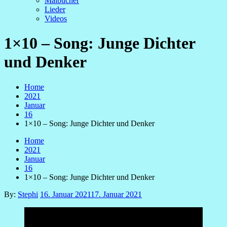
Malbücher
Lieder
Videos
1×10 – Song: Junge Dichter
und Denker
Home
2021
Januar
16
1×10 – Song: Junge Dichter und Denker
Home
2021
Januar
16
1×10 – Song: Junge Dichter und Denker
Posted
By:
Stephi
16. Januar 2021
17. Januar 2021
on