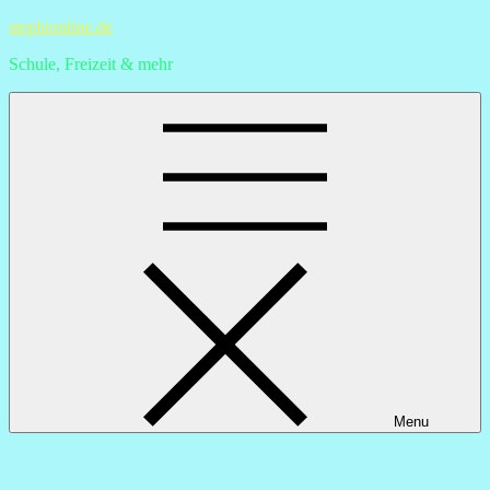
Skip
stephionline.de
to
Schule, Freizeit & mehr
content
Menu