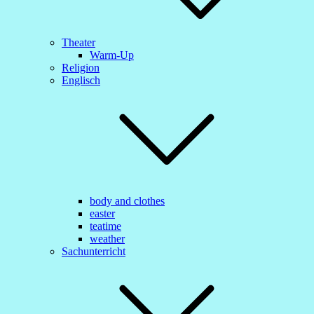
Theater
Warm-Up
Religion
Englisch
body and clothes
easter
teatime
weather
Sachunterricht