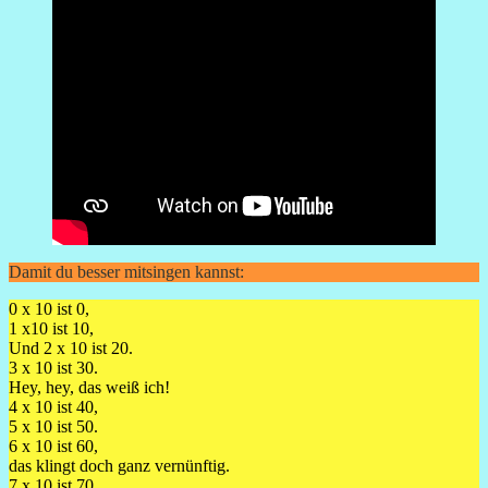
Damit du besser mitsingen kannst:
0 x 10 ist 0,
1 x10 ist 10,
Und 2 x 10 ist 20.
3 x 10 ist 30.
Hey, hey, das weiß ich!
4 x 10 ist 40,
5 x 10 ist 50.
6 x 10 ist 60,
das klingt doch ganz vernünftig.
7 x 10 ist 70,