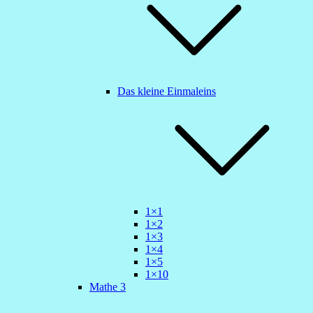
Das kleine Einmaleins
1×1
1×2
1×3
1×4
1×5
1×10
Mathe 3