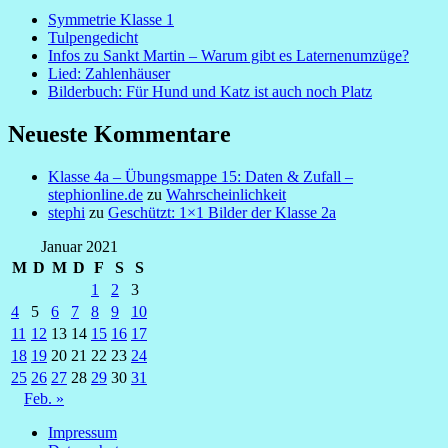
Symmetrie Klasse 1
Tulpengedicht
Infos zu Sankt Martin – Warum gibt es Laternenumzüge?
Lied: Zahlenhäuser
Bilderbuch: Für Hund und Katz ist auch noch Platz
Neueste Kommentare
Klasse 4a – Übungsmappe 15: Daten & Zufall –
stephionline.de
zu
Wahrscheinlichkeit
stephi
zu
Geschützt: 1×1 Bilder der Klasse 2a
Januar 2021
M
D
M
D
F
S
S
1
2
3
4
5
6
7
8
9
10
11
12
13
14
15
16
17
18
19
20
21
22
23
24
25
26
27
28
29
30
31
Feb. »
Impressum