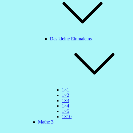
Das kleine Einmaleins
1×1
1×2
1×3
1×4
1×5
1×10
Mathe 3