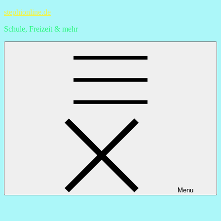
Skip
stephionline.de
to
Schule, Freizeit & mehr
content
Menu