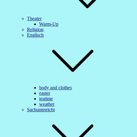
Theater
Warm-Up
Religion
Englisch
body and clothes
easter
teatime
weather
Sachunterricht