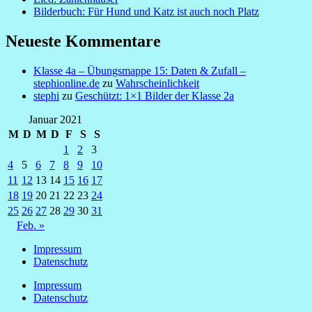
Bilderbuch: Für Hund und Katz ist auch noch Platz
Neueste Kommentare
Klasse 4a – Übungsmappe 15: Daten & Zufall –
stephionline.de
zu
Wahrscheinlichkeit
stephi
zu
Geschützt: 1×1 Bilder der Klasse 2a
Januar 2021
M
D
M
D
F
S
S
1
2
3
4
5
6
7
8
9
10
11
12
13
14
15
16
17
18
19
20
21
22
23
24
25
26
27
28
29
30
31
Feb. »
Impressum
Datenschutz
Impressum
Datenschutz