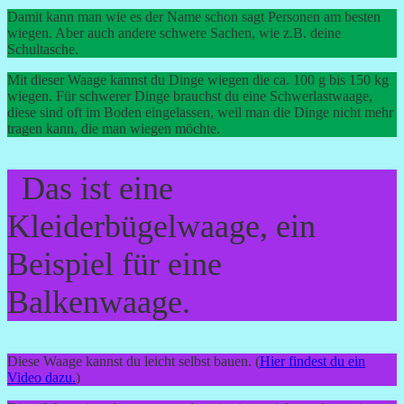
Damit kann man wie es der Name schon sagt Personen am besten
wiegen. Aber auch andere schwere Sachen, wie z.B. deine
Schultasche.
Mit dieser Waage kannst du Dinge wiegen die ca. 100 g bis 150 kg
wiegen. Für schwerer Dinge brauchst du eine Schwerlastwaage,
diese sind oft im Boden eingelassen, weil man die Dinge nicht mehr
tragen kann, die man wiegen möchte.
Das ist eine
Kleiderbügelwaage, ein
Beispiel für eine
Balkenwaage.
Diese Waage kannst du leicht selbst bauen. (
Hier findest du ein
Video dazu.
)