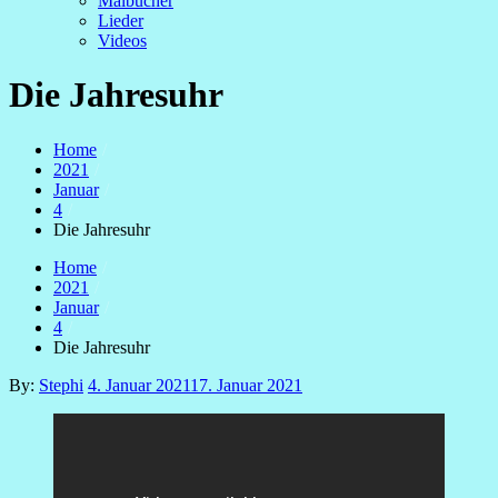
Malbücher
Lieder
Videos
Die Jahresuhr
Home
2021
Januar
4
Die Jahresuhr
Home
2021
Januar
4
Die Jahresuhr
Posted
By:
Stephi
4. Januar 2021
17. Januar 2021
on