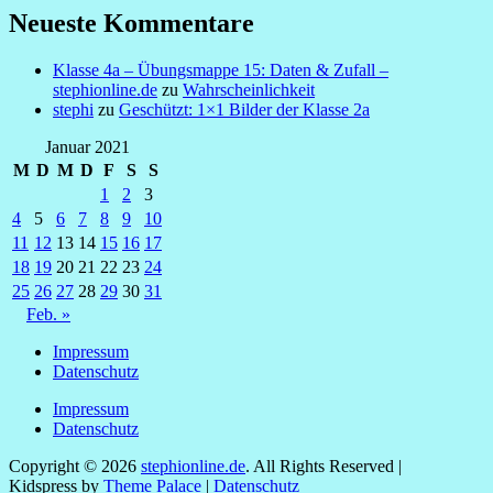
Neueste Kommentare
Klasse 4a – Übungsmappe 15: Daten & Zufall –
stephionline.de
zu
Wahrscheinlichkeit
stephi
zu
Geschützt: 1×1 Bilder der Klasse 2a
Januar 2021
M
D
M
D
F
S
S
1
2
3
4
5
6
7
8
9
10
11
12
13
14
15
16
17
18
19
20
21
22
23
24
25
26
27
28
29
30
31
Feb. »
Impressum
Datenschutz
Impressum
Datenschutz
Copyright © 2026
stephionline.de
. All Rights Reserved |
Kidspress by
Theme Palace
|
Datenschutz