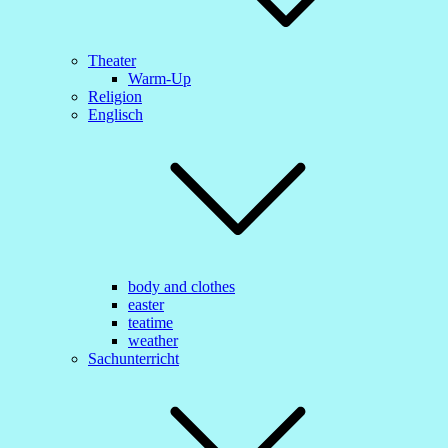
Theater
Warm-Up
Religion
Englisch
body and clothes
easter
teatime
weather
Sachunterricht