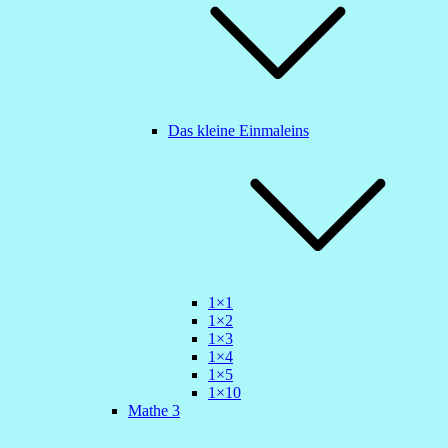
Das kleine Einmaleins
1×1
1×2
1×3
1×4
1×5
1×10
Mathe 3