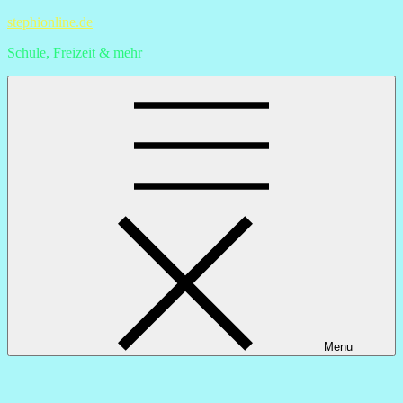
Skip
stephionline.de
to
Schule, Freizeit & mehr
content
Menu