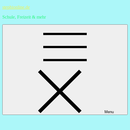
Skip
stephionline.de
to
Schule, Freizeit & mehr
content
Menu