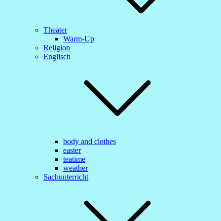
Theater
Warm-Up
Religion
Englisch
body and clothes
easter
teatime
weather
Sachunterricht