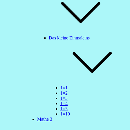
Das kleine Einmaleins
1×1
1×2
1×3
1×4
1×5
1×10
Mathe 3