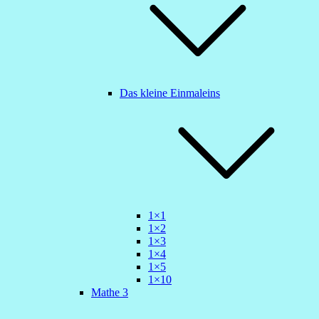
Das kleine Einmaleins
1×1
1×2
1×3
1×4
1×5
1×10
Mathe 3