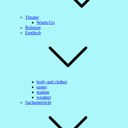
Theater
Warm-Up
Religion
Englisch
body and clothes
easter
teatime
weather
Sachunterricht