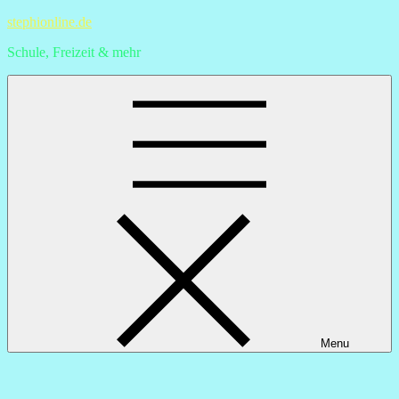
Skip
stephionline.de
to
Schule, Freizeit & mehr
content
Menu