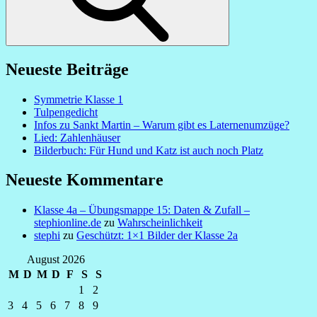
Neueste Beiträge
Symmetrie Klasse 1
Tulpengedicht
Infos zu Sankt Martin – Warum gibt es Laternenumzüge?
Lied: Zahlenhäuser
Bilderbuch: Für Hund und Katz ist auch noch Platz
Neueste Kommentare
Klasse 4a – Übungsmappe 15: Daten & Zufall –
stephionline.de
zu
Wahrscheinlichkeit
stephi
zu
Geschützt: 1×1 Bilder der Klasse 2a
August 2026
M
D
M
D
F
S
S
1
2
3
4
5
6
7
8
9