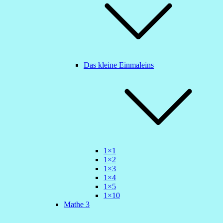
Das kleine Einmaleins
1×1
1×2
1×3
1×4
1×5
1×10
Mathe 3