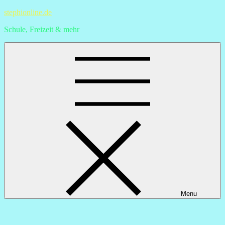
Skip
stephionline.de
to
Schule, Freizeit & mehr
content
Menu