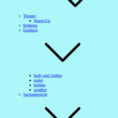
Theater
Warm-Up
Religion
Englisch
body and clothes
easter
teatime
weather
Sachunterricht