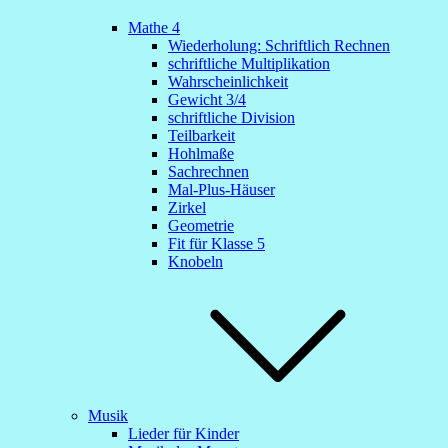
Mathe 4
Wiederholung: Schriftlich Rechnen
schriftliche Multiplikation
Wahrscheinlichkeit
Gewicht 3/4
schriftliche Division
Teilbarkeit
Hohlmaße
Sachrechnen
Mal-Plus-Häuser
Zirkel
Geometrie
Fit für Klasse 5
Knobeln
Musik
Lieder für Kinder