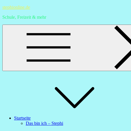
Skip
stephionline.de
to
Schule, Freizeit & mehr
content
Startseite
Das bin ich – Stephi