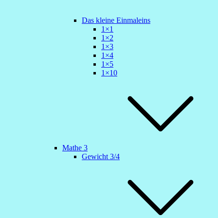
Das kleine Einmaleins
1×1
1×2
1×3
1×4
1×5
1×10
Mathe 3
Gewicht 3/4