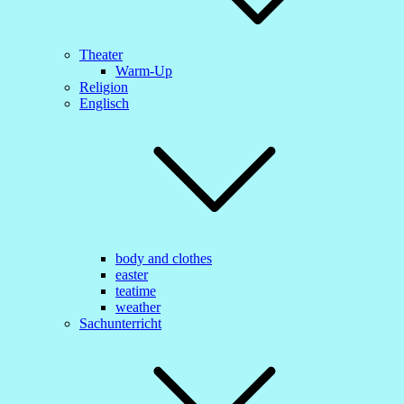
Theater
Warm-Up
Religion
Englisch
body and clothes
easter
teatime
weather
Sachunterricht