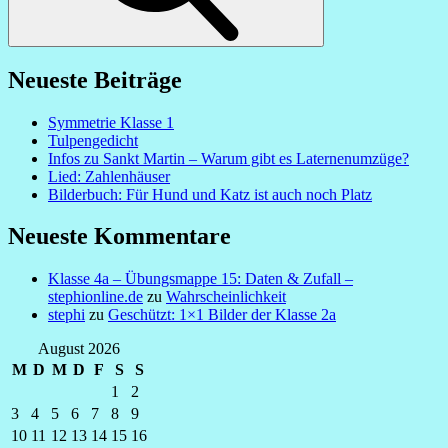
Neueste Beiträge
Symmetrie Klasse 1
Tulpengedicht
Infos zu Sankt Martin – Warum gibt es Laternenumzüge?
Lied: Zahlenhäuser
Bilderbuch: Für Hund und Katz ist auch noch Platz
Neueste Kommentare
Klasse 4a – Übungsmappe 15: Daten & Zufall –
stephionline.de
zu
Wahrscheinlichkeit
stephi
zu
Geschützt: 1×1 Bilder der Klasse 2a
August 2026
M
D
M
D
F
S
S
1
2
3
4
5
6
7
8
9
10
11
12
13
14
15
16