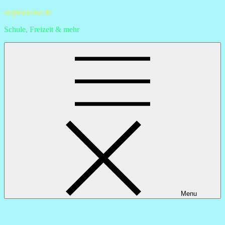
Skip
stephionline.de
to
Schule, Freizeit & mehr
content
Menu