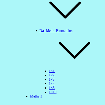
Das kleine Einmaleins
1×1
1×2
1×3
1×4
1×5
1×10
Mathe 3