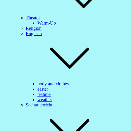
Theater
Warm-Up
Religion
Englisch
body and clothes
easter
teatime
weather
Sachunterricht