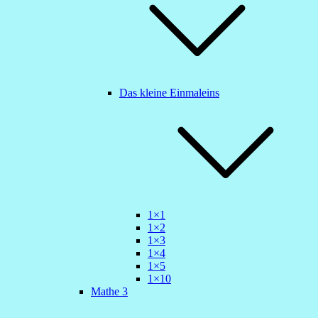
Das kleine Einmaleins
1×1
1×2
1×3
1×4
1×5
1×10
Mathe 3