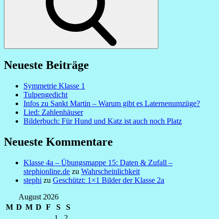
Neueste Beiträge
Symmetrie Klasse 1
Tulpengedicht
Infos zu Sankt Martin – Warum gibt es Laternenumzüge?
Lied: Zahlenhäuser
Bilderbuch: Für Hund und Katz ist auch noch Platz
Neueste Kommentare
Klasse 4a – Übungsmappe 15: Daten & Zufall –
stephionline.de
zu
Wahrscheinlichkeit
stephi
zu
Geschützt: 1×1 Bilder der Klasse 2a
August 2026
M
D
M
D
F
S
S
1
2