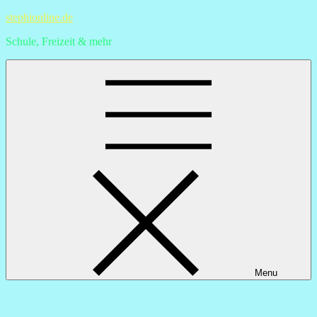
Skip
stephionline.de
to
Schule, Freizeit & mehr
content
Menu