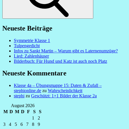
Neueste Beiträge
Symmetrie Klasse 1
Tulpengedicht
Infos zu Sankt Martin – Warum gibt es Laternenumzüge?
Lied: Zahlenhäuser
Bilderbuch: Für Hund und Katz ist auch noch Platz
Neueste Kommentare
Klasse 4a – Übungsmappe 15: Daten & Zufall –
stephionline.de
zu
Wahrscheinlichkeit
stephi
zu
Geschützt: 1×1 Bilder der Klasse 2a
August 2026
M
D
M
D
F
S
S
1
2
3
4
5
6
7
8
9