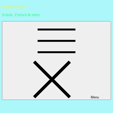
Skip
stephionline.de
to
Schule, Freizeit & mehr
content
Menu