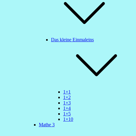
Das kleine Einmaleins
1×1
1×2
1×3
1×4
1×5
1×10
Mathe 3