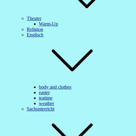
Theater
Warm-Up
Religion
Englisch
body and clothes
easter
teatime
weather
Sachunterricht