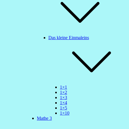
Das kleine Einmaleins
1×1
1×2
1×3
1×4
1×5
1×10
Mathe 3