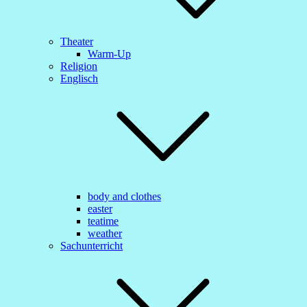
Theater
Warm-Up
Religion
Englisch
body and clothes
easter
teatime
weather
Sachunterricht