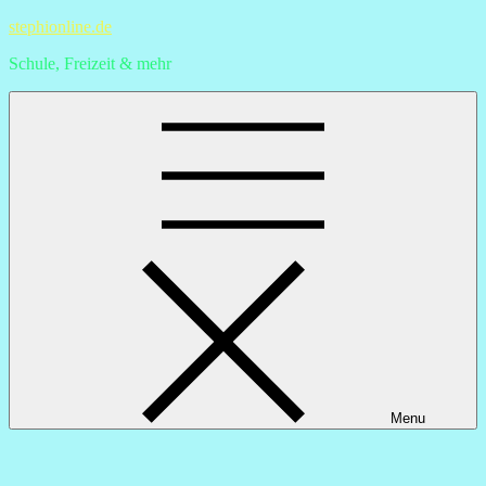
Skip
stephionline.de
to
Schule, Freizeit & mehr
content
Menu