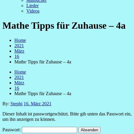
Malbücher
Lieder
Videos
Mathe Tipps für Zuhause – 4a
Home
2021
März
16
Mathe Tipps für Zuhause – 4a
Home
2021
März
16
Mathe Tipps für Zuhause – 4a
Posted
By:
Stephi
16. März 2021
on
Dieser Inhalt ist passwortgeschützt. Bitte gib unten das Passwort ein,
um ihn anzeigen zu können.
Passwort: